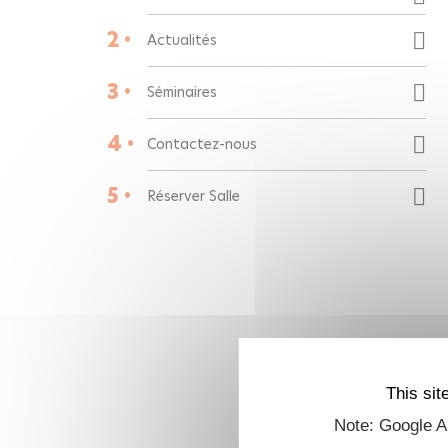
2 •
Actualités
3 •
Séminaires
4 •
Contactez-nous
5 •
Réserver Salle
This sit
Note: Google An