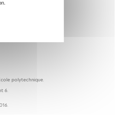
on.
École polytechnique.
t 6.
016.