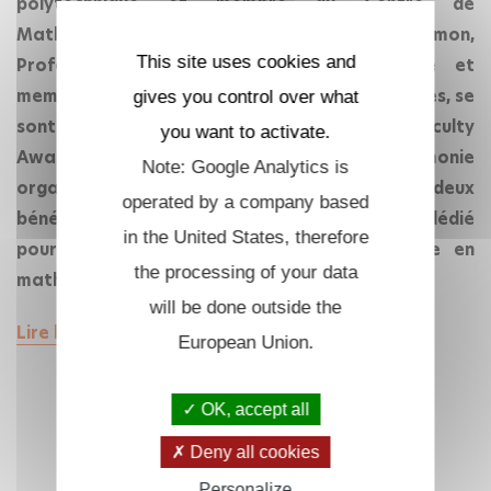
polytechnique et membre du Centre de
Mathématiques Laurent Schwartz, et Luiz Chamon,
This site uses cookies and
Professeur Monge à l'École polytechnique et
membre du Centre de Mathématiques appliquées, se
gives you control over what
sont vu remettre le Shiing-Shen Chern Young Faculty
you want to activate.
Award le 24 novembre 2025 lors d'une cérémonie
Note: Google Analytics is
organisée à l'École polytechnique. Tous deux
operated by a company based
bénéficieront pendant trois ans d'un budget dédié
in the United States, therefore
pour développer leurs projets de recherche en
the processing of your data
mathématiques.
will be done outside the
Lire la suite
European Union.
OK, accept all
Deny all cookies
Personalize