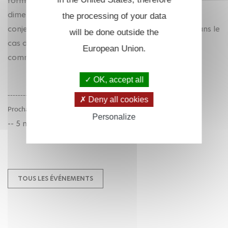
formule généralise celle de Gross-Zagier à des
dimensions supérieures et a des applications aux
the processing of your data
conjectures de Beilinson-Bloch-Kato, notamment dans le
will be done outside the
cas des jacobiennes à CM. Il s'agit d'un travail en
European Union.
commun avec Ari Shnidman.
OK, accept all
----------------
Deny all cookies
Prochaine séance :
Personalize
-- 5 mars,
Carlos Simpson
(Université Côte d'Azur)
TOUS LES ÉVÉNEMENTS