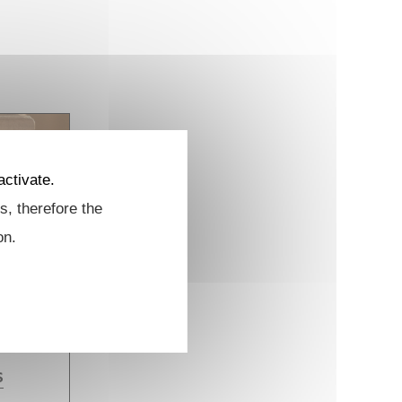
activate.
s, therefore the
on.
S
S