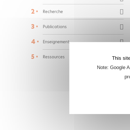
2 •
Recherche
3 •
Publications
4 •
Enseignement
5 •
Ressources
This sit
Note: Google An
pr