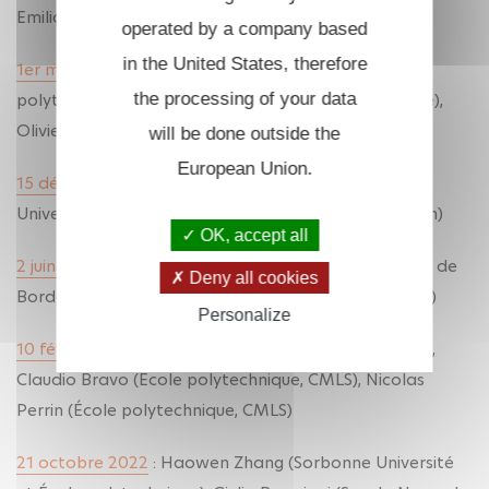
Emiliano Ambrosi (Université de Strasbourg)
operated by a company based
in the United States, therefore
1er mars 2024
: Felipe Gambardella (École
the processing of your data
polytechnique), Ivan Rosas (Université de Bourgogne),
Olivier Benoist (ENS Ulm)
will be done outside the
European Union.
15 décembre 2023
: Vincent Maillot (Sorbonne
Université), Margherita Pagano (Université de Leiden)
OK, accept all
2 juin 2023
: Sara Mehidi (Institut de Mathématiques de
Deny all cookies
Bordeaux), Séverin Philip (RIMS - Université de Kyoto)
Personalize
10 février 2023
: Erhard Neher (Université d'Ottawa),
Claudio Bravo (École polytechnique, CMLS), Nicolas
Perrin (École polytechnique, CMLS)
21 octobre 2022
: Haowen Zhang (Sorbonne Université