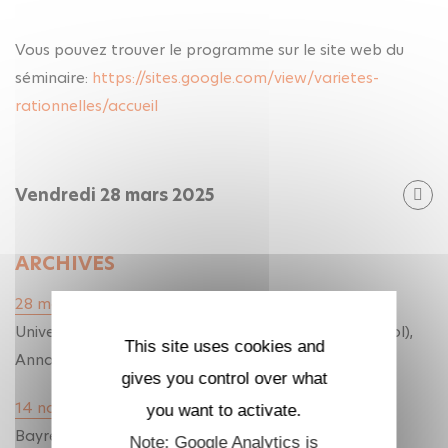
Vous pouvez trouver le programme sur le site web du
séminaire:
https://sites.google.com/view/varietes-
rationnelles/accueil
Vendredi 28 mars 2025
ARCHIVES
28 mars 2025
: Anis Zidani (Christian-Albrechts-
Universität zu Kiel), Sam Streeter (University of Bristol),
This site uses cookies and
Anna Cadoret (Sorbonne Université)
gives you control over what
14 novembre 2024
: Michael Stoll (Université de
you want to activate.
Bayreuth), Adam Morgan (University of Cambridge),
Note: Google Analytics is