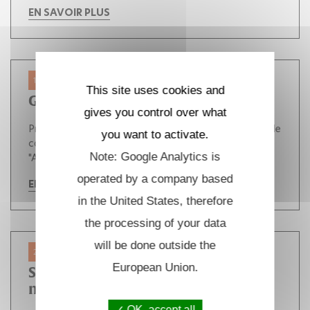
EN SAVOIR PLUS
10 DÉC. 2024
This site uses cookies and
Goûtéminaire le 10 décembre 2024
gives you control over what
Prochain Goûtéminaire le 10 décembre dans la salle de
you want to activate.
conférences du CMLS Patrik Hammer nous parlera d'
Note: Google Analytics is
"Aspects of modern Hodge Theory"
operated by a company based
EN SAVOIR PLUS
in the United States, therefore
the processing of your data
will be done outside the
27 NOV. 2024
European Union.
Séminaire de géométrie le 27
novembre 2024
OK, accept all