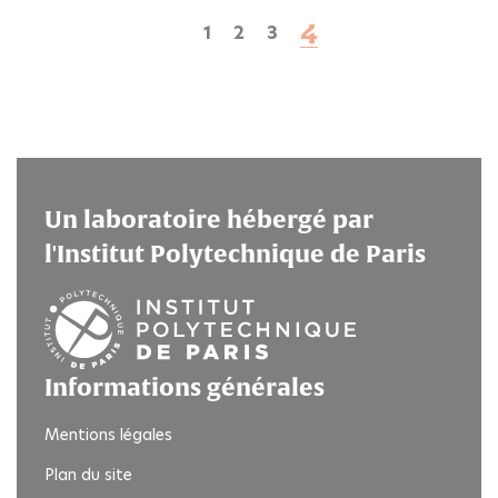
Page
4
Page
1
Page
2
Page
3
Première
Page
courante
page
précédente
Un laboratoire hébergé par
l'Institut Polytechnique de Paris
Informations générales
Mentions légales
Plan du site