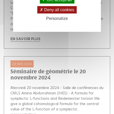
Le séminaire aura lieu dans la salle de conférences du
CMLS 10h - 12h : Loïs Faisant (ISTA, Vienne)
Deny all cookies
"Distribution motivique de courbes et formules de
Poisson" La première heure aura pour but de répondre
Personalize
à une question du type : « comment en sommes-
nous...
EN SAVOIR PLUS
20 NOV. 2024
Séminaire de géométrie le 20
novembre 2024
Mercredi 20 novembre 2024 - Salle de conférences du
CMLS Amina Abdurrahman (IHES) - A formula for
symplectic L-functions and Reidemeister torsion We
give a global cohomological formula for the central
value of the L-function of a symplectic